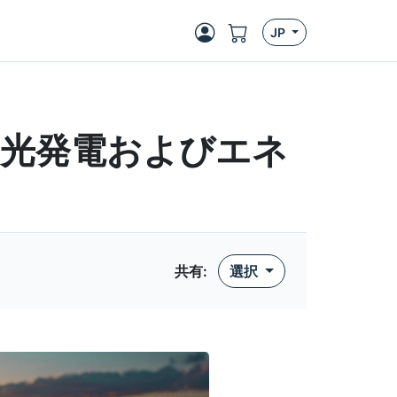
JP
な太陽光発電およびエネ
共有
:
選択