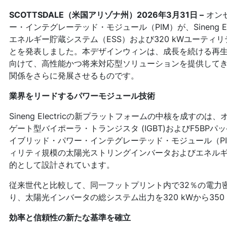
SCOTTSDALE（米国アリゾナ州）2026年3月31日 –
オン
ー・インテグレーテッド・モジュール（PIM）が、Sineng El
エネルギー貯蔵システム（ESS）および320 kWユーテ
とを発表しました。本デザインウィンは、成長を続ける再生
向けて、高性能かつ将来対応型ソリューションを提供してきた
関係をさらに発展させるものです。
業界をリードするパワーモジュール技術
Sineng Electricの新プラットフォームの中核を成すのは、オ
ゲート型バイポーラ・トランジスタ (IGBT)およびF5BP
イブリッド・パワー・インテグレーテッド・モジュール（P
ィリティ規模の太陽光ストリングインバータおよびエネルギ
的として設計されています。
従来世代と比較して、同一フットプリント内で32％の電力密
り、太陽光インバータの総システム出力を320 kWから35
効率と信頼性の新たな基準を確立