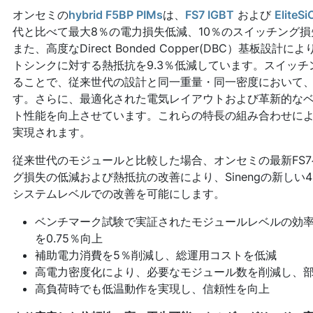
オンセミの
hybrid F5BP PIMs
は、
FS7 IGBT
および
EliteSi
代と比べて最大8％の電力損失低減、10％のスイッチング
また、高度なDirect Bonded Copper(DBC）基板
トシンクに対する熱抵抗を9.3％低減しています。スイッ
ることで、従来世代の設計と同一重量・同一密度において、
す。さらに、最適化された電気レイアウトおよび革新的な
ト性能を向上させています。これらの特長の組み合わせに
実現されます。
従来世代のモジュールと比較した場合、オンセミの最新FS7
グ損失の低減および熱抵抗の改善により、Sinengの新しい4
システムレベルでの改善を可能にします。
ベンチマーク試験で実証されたモジュールレベルの効率向上を元に、ro
を0.75％向上
補助電力消費を5％削減し、総運用コストを低減
高電力密度化により、必要なモジュール数を削減し、
高負荷時でも低温動作を実現し、信頼性を向上