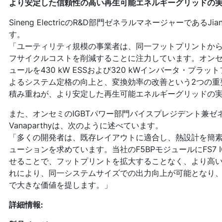
より安定した信頼性の高い再生可能エネルギーグリッドの
Sineng ElectricのR&D部門ゼネラルマネージャーであるJ
す。
「ユーティリティ規模の事業者は、同一フットプリントか
フサイクルコストを削減することに注力しています。オンセ
ュールを430 kW ESSおよび320 kWインバータ・プ
よるシステム定格の向上と、変換効率の改善という2つの重
積み重ねが、より安定した再生可能エネルギーグリッドの
また、オンセミのIGBTパワー部門バイスプレジデント兼ゼネ
Vanaparthyは、次のように述べています。
「多くの開発者は、既存レイアウトに適合し、熱設計を簡
ューションを求めています。当社のF5BPモジュールにFS7 IG
せることで、フットプリントを拡大することなく、より高
れにより、同一システムサイズでの出力向上が可能となり
で大きな価値を提します。」
詳細情報: