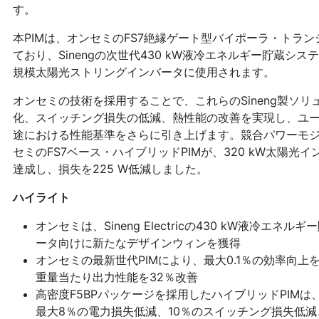
す。
本PIMは、オンセミのFS7絶縁ゲート型バイポーラ・トランジスタ 
ており、Sinengの次世代430 kW液冷エネルギー貯蔵シス
規模太陽光ストリングインバータに使用されます。
オンセミの技術を採用することで、これらのSineng製ソ
化、スイッチング損失の低減、熱性能の改善を実現し、ユ
途における性能基準をさらに引き上げます。競合パワーモ
セミのFS7ベース・ハイブリッドPIMが、320 kW太陽光
達成し、損失を225 W低減しました。
ハイライト
オンセミは、Sineng Electricの430 kW液冷エネ
ータ向けに新たなデザインウィンを獲得
オンセミの最新世代PIMにより、最大0.1％の効率向
重量当たり出力性能を32％改善
高密度F5BPパッケージを採用したハイブリッドPIMは、FS7
最大8％の電力損失低減、10％のスイッチング損失低