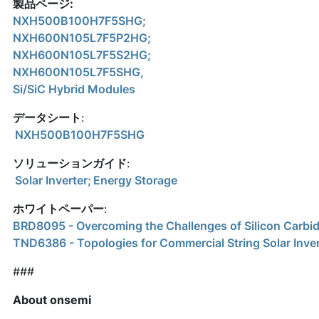
製品ページ:
NXH500B100H7F5SHG;
NXH600N105L7F5P2HG;
NXH600N105L7F5S2HG;
NXH600N105L7F5SHG,
Si/SiC Hybrid Modules
データシート
:
NXH500B100H7F5SHG
ソリューションガイド
:
Solar Inverter;
Energy Storage
ホワイトペーパー
:
BRD8095 - Overcoming the Challenges of Silicon Carbid
TND6386 - Topologies for Commercial String Solar Inver
###
About onsemi