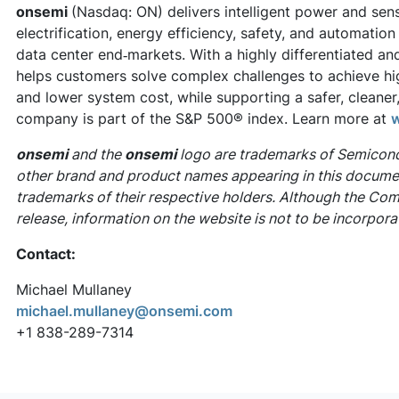
onsemi
(Nasdaq: ON) delivers intelligent power and sen
electrification, energy efficiency, safety, and automation
data center end‑markets. With a highly differentiated an
helps customers solve complex challenges to achieve hi
and lower system cost, while supporting a safer, cleaner
company is part of the S&P 500® index. Learn more at
onsemi
and the
onsemi
logo are trademarks of Semicond
other brand and product names appearing in this documen
trademarks of their respective holders. Although the Com
release, information on the website is not to be incorpora
Contact:
Michael Mullaney
michael.mullaney@onsemi.com
+1 838-289-7314