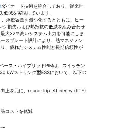
C
ダイオード技術を統合しており、従来世
損失低減を実現しています。
設計により、浮遊容量を最小化するとともに、ヒー
チング損失および熱抵抗の低減を組み合わせ
最大32％高いシステム出力を可能にしま
ベースプレート設計により、熱マネジメン
より、優れたシステム性能と長期信頼性が
ベース・ハイブリッドPIMは、スイッチン
30 kWストリング型ESSにおいて、以下の
und-trip efficiency (RTE)
部品コストを低減