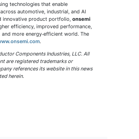
sing technologies that enable
 across automotive, industrial, and AI
d innovative product portfolio,
onsemi
gher efficiency, improved performance,
, and more energy‑efficient world. The
www.onsemi.com
.
uctor Components Industries, LLC. All
t are registered trademarks or
pany references its website in this news
ted herein.