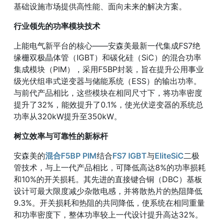
基础设施市场提供高性能、面向未来的解决方案。
行业领先的功率模块技术
上能电气新平台的核心——安森美最新一代集成FS7绝
缘栅双极晶体管（IGBT）和碳化硅（SiC）的混合功率
集成模块（PIM），采用F5BP封装，旨在提升公用事业
级光伏组串式逆变器与储能系统（ESS）的输出功率。
与前代产品相比，这些模块在相同尺寸下，将功率密度
提升了32%，能效提升了0.1%，使光伏逆变器的系统总
功率从320kW提升至350kW。
树立效率与可靠性的新标杆
安森美的
混合F5BP PIM
结合
FS7 IGBT
与
EliteSiC
二极
管技术，与上一代产品相比，可降低高达8%的功率损耗
和10%的开关损耗。其先进的直接键合铜（DBC）基板
设计可最大限度减少杂散电感，并将散热片的热阻降低
9.3%。开关损耗和热阻的共同降低，使系统在相同重量
和功率密度下，整体功率较上一代设计提升高达32%。