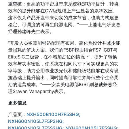
重突破：更高的功率密度带来系统额定功率提升，转换
效率的提升能够在GW级规模上产生显著的累积效应。
这不仅为产品开发带来切实的成本节省，也助力构建更
稳定、可调度的可再生能源电网。”——上能电气研发总
经理孙建峰先生表示。
“开发人员亟需能够适配现有布局、简化热设计并减少能
量损耗的解决方案。我们的F5BP模块结合FS7 IGBT与
EliteSiC二极管，在不增加占位的情况下，提升了转换
效率与功率密度，使系统在相同尺寸下可实现更高的功
率等级，助力公用事业级光伏和储能场站能够在现有设
施基础上提升输出，同时提高可靠性并降低整个生命周
期的运营成本。”——安森美电源部IGBT副总裁兼总经
理Sravan Vanaparthy表示。
更多信息
产品页：
NXH500B100H7F5SHG;
NXH600N105L7F5P2HG;
NXH600N105L7F5S2HG;
NXH600N105L7F5SHG
;