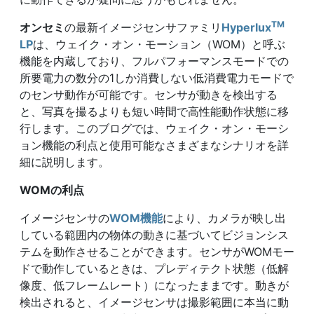
TM
オンセミ
の最新イメージセンサファミリ
Hyperlux
LP
は、ウェイク・オン・モーション（WOM）と呼ぶ
機能を内蔵しており、フルパフォーマンスモードでの
所要電力の数分の1しか消費しない低消費電力モードで
のセンサ動作が可能です。センサが動きを検出する
と、写真を撮るよりも短い時間で高性能動作状態に移
行します。このブログでは、ウェイク・オン・モーシ
ョン機能の利点と使用可能なさまざまなシナリオを詳
細に説明します。
WOMの利点
イメージセンサの
WOM機能
により、カメラが映し出
している範囲内の物体の動きに基づいてビジョンシス
テムを動作させることができます。センサがWOMモー
ドで動作しているときは、プレディテクト状態（低解
像度、低フレームレート）になったままです。動きが
検出されると、イメージセンサは撮影範囲に本当に動