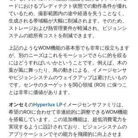
ードにおけるプレディテクト状態での動作条件が優れ
ているため、撮影範囲内の途中経過を失うことなく、
生成される帯域幅が大幅に削減されます。そのため、
ストレージおよび熱管理要件が軽減され、ビジョンシ
ステムの総所有コストを削減できます。
上記のようなWOM機能の基本形でも非常に役立ちます
が、別のニーズはこれをモーションでさらに的を絞る
にはどうすればいいかということです。例えば、木の
葉が風に舞ったり、鳥の動きによる、イメージセンサ
やビジョンシステムのウェイクアップは避けたいもの
です。センサのターゲットを関心領域 (ROI) に保つこ
とは非常に価値があります。
オンセミ
の
Hyperlux LP
イメージセンサファミリは、
希望のROIに合わせて非連続的に調整できるWOM機能
を搭載しています。この追加機能は、超低消費電力を
実現するように設計されており、ビジョンシステムの
アプリケーションでその能力を飛躍的に向上させま